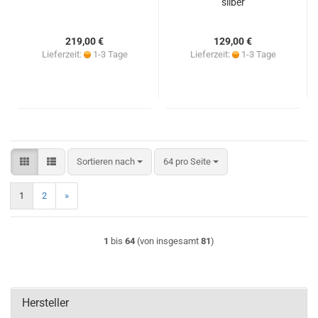
silber
219,00 €
129,00 €
Lieferzeit:
1-3 Tage
Lieferzeit:
1-3 Tage
Sortieren nach
pro Seite
Sortieren nach
64 pro Seite
1
2
»
1
bis
64
(von insgesamt
81
)
Hersteller