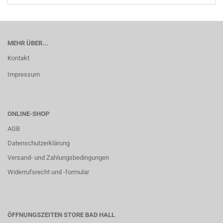
MEHR ÜBER...
Kontakt
Impressum
ONLINE-SHOP
AGB
Datenschutzerklärung
Versand- und Zahlungsbedingungen
Widerrufsrecht und -formular
ÖFFNUNGSZEITEN STORE BAD HALL