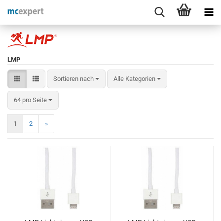
LMP
Sortieren nach
Sortieren nach
Alle Kategorien
pro Seite
64 pro Seite
1
2
»