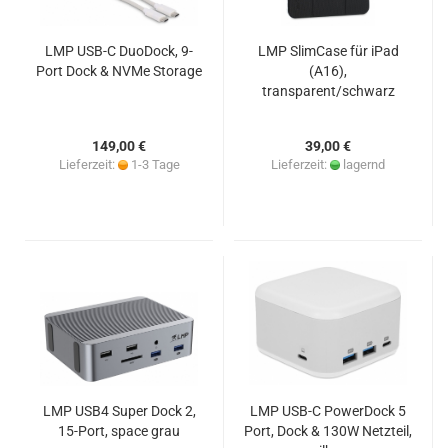
LMP USB-C DuoDock, 9-
LMP SlimCase für iPad
Port Dock & NVMe Storage
(A16),
transparent/schwarz
149,00 €
39,00 €
Lieferzeit:
1-3 Tage
Lieferzeit:
lagernd
LMP USB4 Super Dock 2,
LMP USB-C PowerDock 5
15-Port, space grau
Port, Dock & 130W Netzteil,