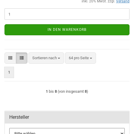
inkl. 20% MwSt. zzgl.
Versand
IN DEN WARENKORB
Sortieren nach
pro Seite
Sortieren nach
64 pro Seite
1
1
bis
8
(von insgesamt
8
)
Hersteller