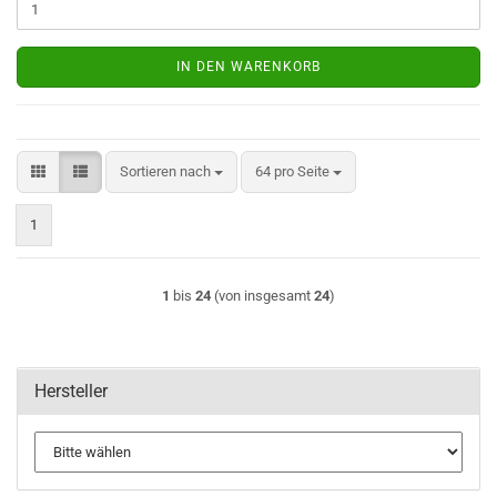
IN DEN WARENKORB
Sortieren nach
pro Seite
Sortieren nach
64 pro Seite
1
1
bis
24
(von insgesamt
24
)
Hersteller