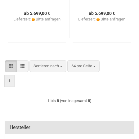
ab 5.699,00 €
ab 5.699,00 €
Lieferzeit:
Bitte anfragen
Lieferzeit:
Bitte anfragen
Sortieren nach
pro Seite
Sortieren nach
64 pro Seite
1
1
bis
8
(von insgesamt
8
)
Hersteller