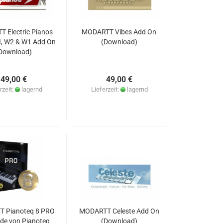
 Electric Pianos
MODARTT Vibes Add On
I, W2 & W1 Add On
(Download)
Download)
49,00 €
49,00 €
rzeit:
lagernd
Lieferzeit:
lagernd
 Pianoteq 8 PRO
MODARTT Celeste Add On
ade von Pianoteq
(Download)