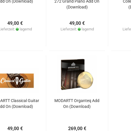
dd On (Download)
272 Grand Piano Add On
Coll
(Download)
(
49,00 €
49,00 €
Lieferzeit:
lagernd
Lieferzeit:
lagernd
Liefe
RTT Classical Guitar
MODARTT Organteq Add
dd On (Download)
On (Download)
49,00 €
269,00 €