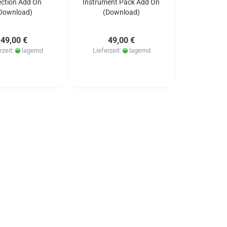
ection Add On
Instrument Pack Add On
Download)
(Download)
49,00 €
49,00 €
rzeit:
lagernd
Lieferzeit:
lagernd