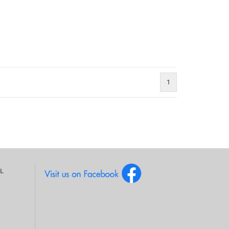
1
)
L