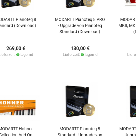
DARTT Pianoteq 8
MODARTT Pianoteq 8 PRO
MODARTT
andard (Download)
- Upgrade von Pianoteq
MKII, MK
Standard (Download)
(
269,00 €
130,00 €
Lieferzeit:
lagernd
Lieferzeit:
lagernd
Liefe
MODARTT Hohner
MODARTT Pianoteq 8
MODARTT
Collection Add On
Standard - Upgrade von
- Upgr