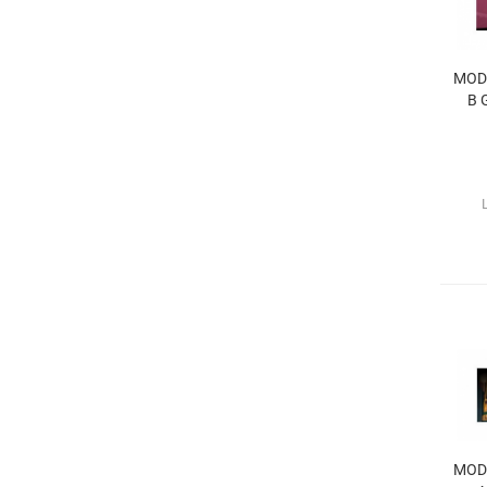
MODA
B 
MODA