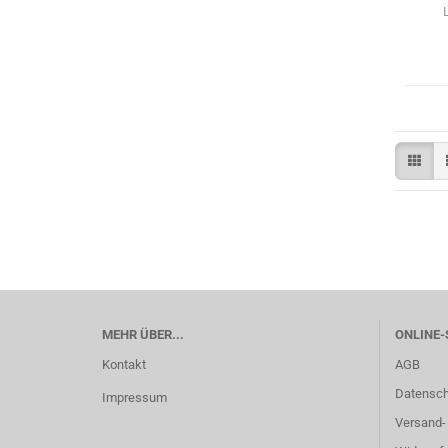
MEHR ÜBER...
ONLINE-
Kontakt
AGB
Datensch
Impressum
Versand-