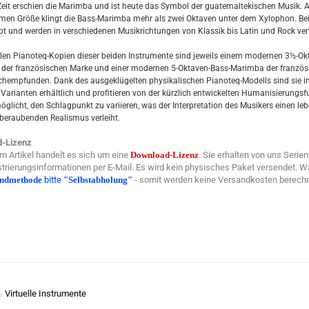
Zeit erschien die Marimba und ist heute das Symbol der guatemaltekischen Musik. 
rmen Größe klingt die Bass-Marimba mehr als zwei Oktaven unter dem Xylophon. Be
ebt und werden in verschiedenen Musikrichtungen von Klassik bis Latin und Rock ve
ellen Pianoteq-Kopien dieser beiden Instrumente sind jeweils einem modernen 3½-Ok
der französischen Marke und einer modernen 5-Oktaven-Bass-Marimba der französ
hempfunden. Dank des ausgeklügelten physikalischen Pianoteq-Modells sind sie i
Varianten erhältlich und profitieren von der kürzlich entwickelten Humanisierungsf
möglicht, den Schlagpunkt zu variieren, was der Interpretation des Musikers einen le
eraubenden Realismus verleiht.
-Lizenz
m Artikel handelt es sich um eine
Download-Lizenz
. Sie erhalten von uns Seri
trierungsinformationen per E-Mail. Es wird kein physisches Paket versendet. W
andmethode
bitte
"Selbstabholung"
- somit werden keine Versandkosten berechn
Virtuelle Instrumente
e: