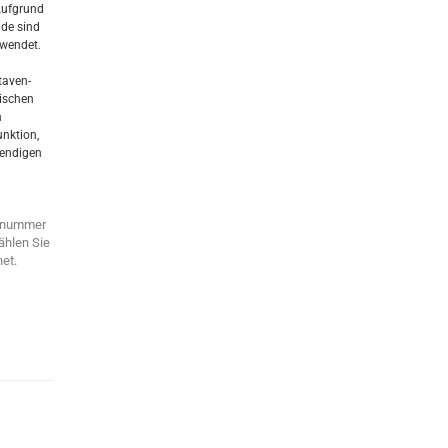
Aufgrund
ide sind
rwendet.
taven-
ischen
n
unktion,
bendigen
ennummer
ählen Sie
et.