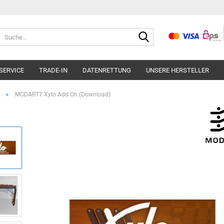
Suche...
SERVICE
TRADE-IN
DATENRETTUNG
UNSERE HERSTELLER
»
MODARTT Xylo Add On (Download)