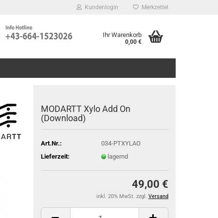
Kundenlogin
Merkzettel
Ihr Warenkorb
0,00 €
MODARTT Xylo Add On
(Download)
Art.Nr.:
034-PTXYLAO
Lieferzeit:
lagernd
49,00 €
inkl. 20% MwSt. zzgl.
Versand