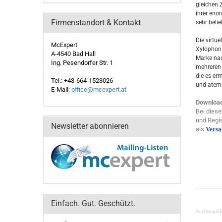
gleichen 
ihrer eno
Firmenstandort & Kontakt
sehr beli
Die virtu
McExpert
Xylophon 
A-4540 Bad Hall
Marke nac
Ing. Pesendorfer Str. 1
mehreren 
die es er
Tel.: +43-664-1523026
und atemb
E-Mail:
office@mcexpert.at
Download
Bei diese
und Regis
Newsletter abonnieren
als
Vers
Einfach. Gut. Geschützt.
Suchbegriff