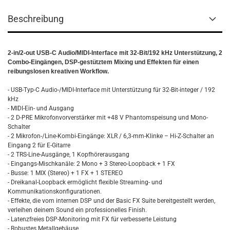
Beschreibung
2-in/2-out USB-C Audio/MIDI-Interface mit 32-Bit/192 kHz Unterstützung, 2
Combo-Eingängen, DSP-gestütztem Mixing und Effekten für einen
reibungslosen kreativen Workflow.
- USB-Typ-C Audio-/MIDI-Interface mit Unterstützung für 32-Bit-integer / 192
kHz
- MIDI-Ein- und Ausgang
- 2 D-PRE Mikrofonvorverstärker mit +48 V Phantomspeisung und Mono-
Schalter
- 2 Mikrofon-/Line-Kombi-Eingänge: XLR / 6,3-mm-Klinke – Hi-Z-Schalter an
Eingang 2 für E-Gitarre
- 2 TRS-Line-Ausgänge, 1 Kopfhörerausgang
- Eingangs-Mischkanäle: 2 Mono + 3 Stereo-Loopback + 1 FX
- Busse: 1 MIX (Stereo) + 1 FX + 1 STEREO
- Dreikanal-Loopback ermöglicht flexible Streaming- und
Kommunikationskonfigurationen.
- Effekte, die vom internen DSP und der Basic FX Suite bereitgestellt werden,
verleihen deinem Sound ein professionelles Finish.
- Latenzfreies DSP-Monitoring mit FX für verbesserte Leistung
- Robustes Metallgehäuse