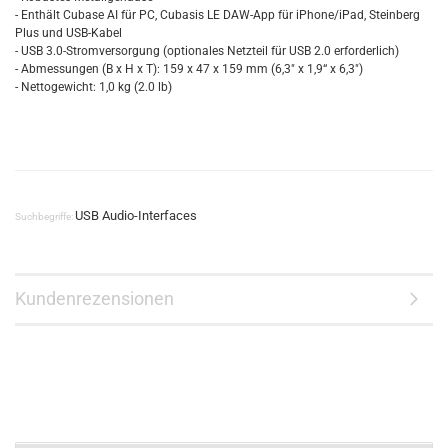
- Enthält Cubase AI für PC, Cubasis LE DAW-App für iPhone/iPad, Steinberg
Plus und USB-Kabel
- USB 3.0-Stromversorgung (optionales Netzteil für USB 2.0 erforderlich)
- Abmessungen (B x H x T): 159 x 47 x 159 mm (6,3" x 1,9“ x 6,3")
- Nettogewicht: 1,0 kg (2.0 lb)
USB Audio-Interfaces
Suchbegriffe:
Kundenrezensionen