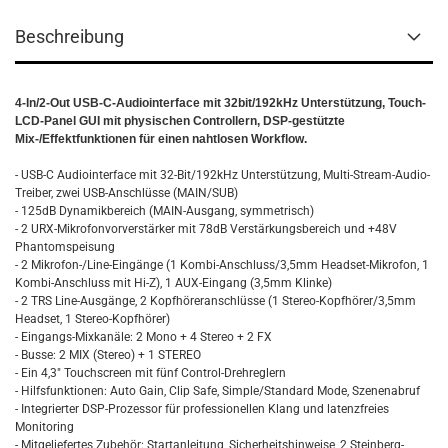
Beschreibung
4-In/2-Out USB-C-Audiointerface mit 32bit/192kHz Unterstützung, Touch-
LCD-Panel GUI mit physischen Controllern, DSP-gestützte
Mix-/Effektfunktionen für einen nahtlosen Workflow.
- USB-C Audiointerface mit 32-Bit/192kHz Unterstützung, Multi-Stream-Audio-
Treiber, zwei USB-Anschlüsse (MAIN/SUB)
- 125dB Dynamikbereich (MAIN-Ausgang, symmetrisch)
- 2 URX-Mikrofonvorverstärker mit 78dB Verstärkungsbereich und +48V
Phantomspeisung
- 2 Mikrofon-/Line-Eingänge (1 Kombi-Anschluss/3,5mm Headset-Mikrofon, 1
Kombi-Anschluss mit Hi-Z), 1 AUX-Eingang (3,5mm Klinke)
- 2 TRS Line-Ausgänge, 2 Kopfhöreranschlüsse (1 Stereo-Kopfhörer/3,5mm
Headset, 1 Stereo-Kopfhörer)
- Eingangs-Mixkanäle: 2 Mono + 4 Stereo + 2 FX
- Busse: 2 MIX (Stereo) + 1 STEREO
- Ein 4,3" Touchscreen mit fünf Control-Drehreglern
- Hilfsfunktionen: Auto Gain, Clip Safe, Simple/Standard Mode, Szenenabruf
- Integrierter DSP-Prozessor für professionellen Klang und latenzfreies
Monitoring
- Mitgeliefertes Zubehör: Startanleitung, Sicherheitshinweise, 2 Steinberg-