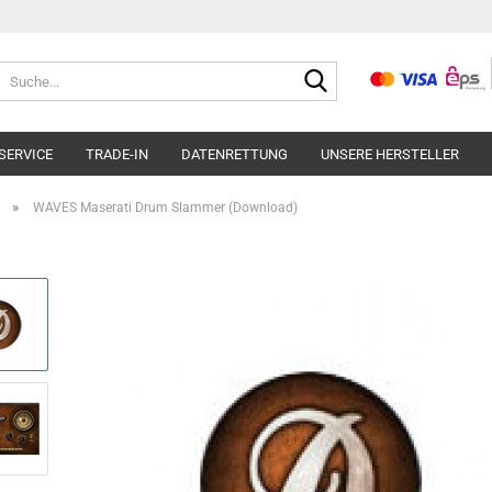
Suche...
SERVICE
TRADE-IN
DATENRETTUNG
UNSERE HERSTELLER
»
WAVES Maserati Drum Slammer (Download)