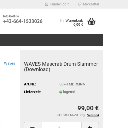
Kundenlogin
Merkzettel
Ihr Warenkorb
0,00 €
WAVES Maserati Drum Slammer
Waves
(Download)
Art.Nr.:
087-TMDRMNA
Lieferzeit:
lagernd
99,00 €
inkl. 20% MwSt. zzgl.
Versand