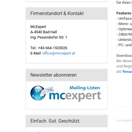
für Ihren 
Firmenstandort & Kontakt
Features
- Umfasse
- Mono- 
McExpert
- Optimie
A-4540 Bad Hall
- 24bit/9
Ing. Pesendorfer Str. 1
- Unterst
- PC- un
Tel.: +43-664-1523026
E-Mail:
office@mcexpert.at
Download
Bei diese
und Regis
als
Vers
Newsletter abonnieren
Einfach. Gut. Geschützt.
Suchbegriff