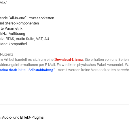
Mix.“
nde “All-in-one” Prozessorketten
und Stereo komponenten
rte Parametrik
6kHz- Auflösung
ützt RTAS, Audio Suite, VST, AU
d Mac-kompatibel
-Lizenz
m Artikel handelt es sich um eine
Download-Lizenz
. Sie erhalten von uns Seri
trierungsinformationen per E-Mail. Es wird kein physisches Paket versendet. W
andmethode
bitte
"Selbstabholung"
- somit werden keine Versandkosten berechn
Audio- und Effekt-PlugIns
e: