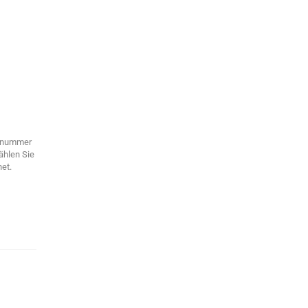
ennummer
ählen Sie
et.