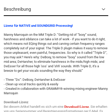
Beschreibung
Lizenz für NATIVE und SOUNDGRID Processing!
Manny Marroquin on the MM Triple D: “Getting rid of “boxy” sound,
harshness and sibilance can take a lot of work - if you want to do it right,
which means not EQing things out and carving certain frequency ranges
completely out of your signal. The Triple D plugin makes it easy to remove
those unpleasant, even painful, frequencies. So why is it called “Triple D”,
you may ask? Here’s why: DeBoxy, to remove “boxy” sound from the low
mid area; DeHarsher, to eliminate harshness in the mids/high mids; and
DeEsser for all those high ‘sss’ and ‘shh’ sounds. With Triple D, it’s a
breeze to get your vocals sounding the way they should.”
- Three “Ds”: DeBoxy, DeHarsher & DeEsser
- Clean up vocal tracks quickly & easily
- Created in collaboration with GRAMMY®-winning mixing engineer Manny
Marroquin
Download-Lizenz
Bei diesem Artikel handelt es sich um eine
Download-Lizenz
. Sie erhalten
von uns Seriennummer und Registrierungsinformationen per E-Mail. Es