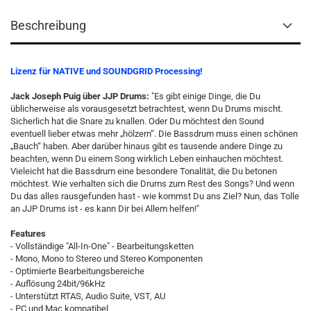
Beschreibung
Lizenz für NATIVE und SOUNDGRID Processing!
Jack Joseph Puig über JJP Drums:
"Es gibt einige Dinge, die Du
üblicherweise als vorausgesetzt betrachtest, wenn Du Drums mischt.
Sicherlich hat die Snare zu knallen. Oder Du möchtest den Sound
eventuell lieber etwas mehr „hölzern“. Die Bassdrum muss einen schönen
„Bauch“ haben. Aber darüber hinaus gibt es tausende andere Dinge zu
beachten, wenn Du einem Song wirklich Leben einhauchen möchtest.
Vieleicht hat die Bassdrum eine besondere Tonalität, die Du betonen
möchtest. Wie verhalten sich die Drums zum Rest des Songs? Und wenn
Du das alles rausgefunden hast - wie kommst Du ans Ziel? Nun, das Tolle
an JJP Drums ist - es kann Dir bei Allem helfen!"
Features
- Vollständige "All-In-One" - Bearbeitungsketten
- Mono, Mono to Stereo und Stereo Komponenten
- Optimierte Bearbeitungsbereiche
- Auflösung 24bit/96kHz
- Unterstützt RTAS, Audio Suite, VST, AU
- PC und Mac kompatibel