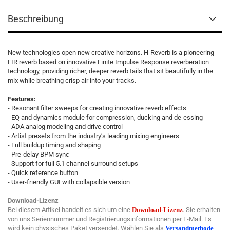
Beschreibung
New technologies open new creative horizons. H-Reverb is a pioneering
FIR reverb based on innovative Finite Impulse Response reverberation
technology, providing richer, deeper reverb tails that sit beautifully in the
mix while breathing crisp air into your tracks.
Features:
- Resonant filter sweeps for creating innovative reverb effects
- EQ and dynamics module for compression, ducking and de-essing
- ADA analog modeling and drive control
- Artist presets from the industry’s leading mixing engineers
- Full buildup timing and shaping
- Pre-delay BPM sync
- Support for full 5.1 channel surround setups
- Quick reference button
- User-friendly GUI with collapsible version
Download-Lizenz
Bei diesem Artikel handelt es sich um eine
Download-Lizenz
. Sie erhalten
von uns Seriennummer und Registrierungsinformationen per E-Mail. Es
wird kein physisches Paket versendet. Wählen Sie als
Versandmethode