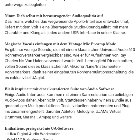
unterwegs zu begleiten
Nimm Dich selbst mit herausragender Audioqualität auf
Das Team, welches das wegweisende Apollo-Interface entwickelt hat,
liefert mit dem Volt 1 eine überragende Studio-Soundqualität, mit mehr
Charakter und Klang als jedes andere USB Interface in seiner Klasse.
Magische Vocals einfangen mit dem Vintage Mic Preamp Mode
Es gibt nur wenige Sounds, die mit einem klassischen Universal Audio 610
Röhrenvorverstärker vergleichbar sind, wie er für Aufnahmen von Ray
Charles bis Van Halen verwendet wurde. Volt 1 ermöglicht Dir den satten,
vollen Sound dieses klassischen UA Mikrofon/Line/Instrumenten-
Vorverstärkers, dank seiner eingebauten Röhrenemulationsschaltung, die
es exklusiv bei UA gibt.
Bleib inspiriert mit einer kuratierten Suite von Audio Software
Einige Audio Interfaces kommen mit einem Sammelsurium an beliebigen
Audio-Apps daher. Aber nicht Volt. Stattdessen haben wir ein Bundle aus
grossartigen Musikproduktions-Tools, virtuellen Instrumenten und Plug-
ins zusammengestellt, darunter Ableton, Melodyne, UJAMs Virtual
Drummer,
Marshall, Ampeg und weitere.
Enthaltene, preisgekrönte UA-Software
- LUNA Digital Audio Workstation
- PolyMAX Polyphonic Synth