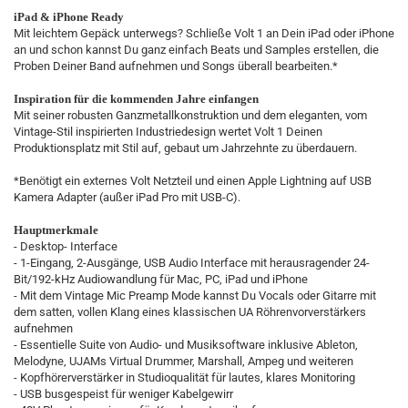
iPad & iPhone Ready
Mit leichtem Gepäck unterwegs? Schließe Volt 1 an Dein iPad oder iPhone
an und schon kannst Du ganz einfach Beats und Samples erstellen, die
Proben Deiner Band aufnehmen und Songs überall bearbeiten.*
Inspiration für die kommenden Jahre einfangen
Mit seiner robusten Ganzmetallkonstruktion und dem eleganten, vom
Vintage-Stil inspirierten Industriedesign wertet Volt 1 Deinen
Produktionsplatz mit Stil auf, gebaut um Jahrzehnte zu überdauern.
*Benötigt ein externes Volt Netzteil und einen Apple Lightning auf USB
Kamera Adapter (außer iPad Pro mit USB-C).
Hauptmerkmale
- Desktop- Interface
- 1-Eingang, 2-Ausgänge, USB Audio Interface mit herausragender 24-
Bit/192-kHz Audiowandlung für Mac, PC, iPad und iPhone
- Mit dem Vintage Mic Preamp Mode kannst Du Vocals oder Gitarre mit
dem satten, vollen Klang eines klassischen UA Röhrenvorverstärkers
aufnehmen
- Essentielle Suite von Audio- und Musiksoftware inklusive Ableton,
Melodyne, UJAMs Virtual Drummer, Marshall, Ampeg und weiteren
- Kopfhörerverstärker in Studioqualität für lautes, klares Monitoring
- USB busgespeist für weniger Kabelgewirr