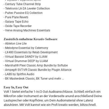
- Century Tube Channel Strip
- Teletronix LA-2A Leveler Collection
- Pultec Passive EQ Collection
- Pure Plate Reverb
- Galaxy Tape Echo
- Oxide Tape Recorder
- Verve Analog Machines Essentials
Zusätzlich enthaltene Kreativ-Software
- Ableton Live Lite
- Melodyne Essential by Celemony
- LX480 Essentials by Relab Development
- Virtual Bassist DANDY by UJAM
- Virtual Drummer DEEP by UJAM
- Marshall® Plexi Classic Amp Bundle by Softube
- Ampeg® SVT-VR Classic Bundle by Plugin Alliance
- LABS by Spitfire Audio
- BX Masterdesk Classic, BX Tuner und mehr ...
Easy In, Easy Out
Volt 1 bietet einfache 1-In/2-Out-Audioanschlüsse. Schließ einfach ein
Mikrofon oder Instrument an der Vorderseite anund anschließend Deine
Lautsprecher oder Kopfhörer, um Dein Audiomaterial ohne Latenz
abzuhören. Mit Volt kannst wie ein Profi kreativ werden, blitzschnell.