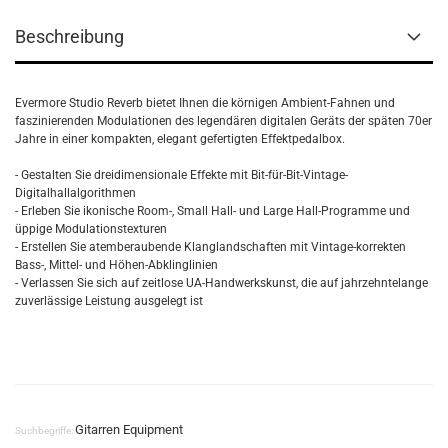
Beschreibung
Evermore Studio Reverb bietet Ihnen die körnigen Ambient-Fahnen und
faszinierenden Modulationen des legendären digitalen Geräts der späten 70er
Jahre in einer kompakten, elegant gefertigten Effektpedalbox.
- Gestalten Sie dreidimensionale Effekte mit Bit-für-Bit-Vintage-
Digitalhallalgorithmen
- Erleben Sie ikonische Room-, Small Hall- und Large Hall-Programme und
üppige Modulationstexturen
- Erstellen Sie atemberaubende Klanglandschaften mit Vintage-korrekten
Bass-, Mittel- und Höhen-Abklinglinien
- Verlassen Sie sich auf zeitlose UA-Handwerkskunst, die auf jahrzehntelange
zuverlässige Leistung ausgelegt ist
Gitarren Equipment
Suchbegriffe: