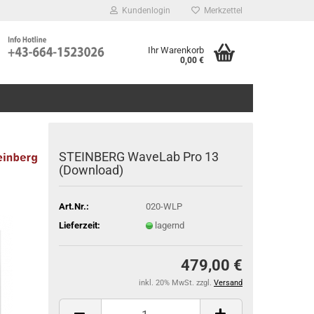
Kundenlogin
Merkzettel
Ihr Warenkorb
0,00 €
STEINBERG WaveLab Pro 13
(Download)
Art.Nr.:
020-WLP
Lieferzeit:
lagernd
479,00 €
inkl. 20% MwSt. zzgl.
Versand