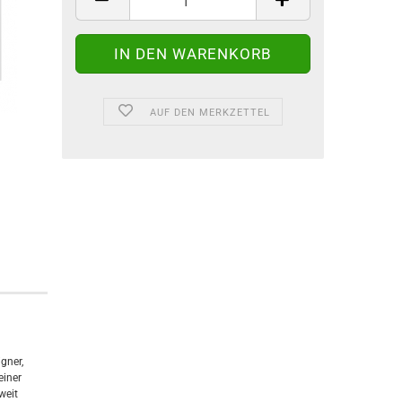
AUF DEN MERKZETTEL
gner,
einer
weit