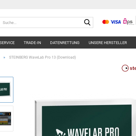
Suche...
SERVICE
TRADE-IN
DATENRETTUNG
UNSERE HERSTELLER
»
STEINBERG WaveLab Pro 13 (Download)