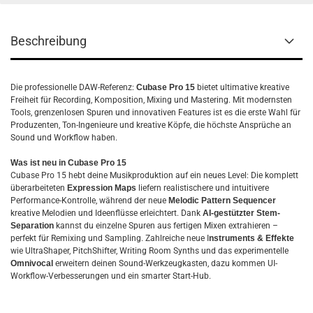
Beschreibung
Die professionelle DAW-Referenz:
Cubase Pro 15
bietet ultimative kreative
Freiheit für Recording, Komposition, Mixing und Mastering. Mit modernsten
Tools, grenzenlosen Spuren und innovativen Features ist es die erste Wahl für
Produzenten, Ton-Ingenieure und kreative Köpfe, die höchste Ansprüche an
Sound und Workflow haben.
Was ist neu in Cubase Pro 15
Cubase Pro 15 hebt deine Musikproduktion auf ein neues Level: Die komplett
überarbeiteten
Expression Maps
liefern realistischere und intuitivere
Performance-Kontrolle, während der neue
Melodic Pattern Sequencer
kreative Melodien und Ideenflüsse erleichtert. Dank
AI-gestützter Stem-
Separation
kannst du einzelne Spuren aus fertigen Mixen extrahieren –
perfekt für Remixing und Sampling. Zahlreiche neue I
nstruments & Effekte
wie UltraShaper, PitchShifter, Writing Room Synths und das experimentelle
Omnivocal
erweitern deinen Sound-Werkzeugkasten, dazu kommen UI-
Workflow-Verbesserungen und ein smarter Start-Hub.