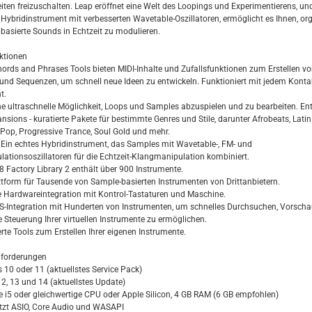
iten freizuschalten. Leap eröffnet eine Welt des Loopings und Experimentierens, un
 Hybridinstrument mit verbesserten Wavetable-Oszillatoren, ermöglicht es Ihnen, or
basierte Sounds in Echtzeit zu modulieren.
ktionen
Chords and Phrases Tools bieten MIDI-Inhalte und Zufallsfunktionen zum Erstellen v
und Sequenzen, um schnell neue Ideen zu entwickeln. Funktioniert mit jedem Konta
t.
ine ultraschnelle Möglichkeit, Loops und Samples abzuspielen und zu bearbeiten. En
nsions - kuratierte Pakete für bestimmte Genres und Stile, darunter Afrobeats, Latin
Pop, Progressive Trance, Soul Gold und mehr.
: Ein echtes Hybridinstrument, das Samples mit Wavetable-, FM- und
ationsoszillatoren für die Echtzeit-Klangmanipulation kombiniert.
 8 Factory Library 2 enthält über 900 Instrumente.
attform für Tausende von Sample-basierten Instrumenten von Drittanbietern.
e Hardwareintegration mit Kontrol-Tastaturen und Maschine.
KS-Integration mit Hunderten von Instrumenten, um schnelles Durchsuchen, Vorsch
e Steuerung Ihrer virtuellen Instrumente zu ermöglichen.
rte Tools zum Erstellen Ihrer eigenen Instrumente.
forderungen
 10 oder 11 (aktuellstes Service Pack)
2, 13 und 14 (aktuellstes Update)
ore i5 oder gleichwertige CPU oder Apple Silicon, 4 GB RAM (6 GB empfohlen)
ützt ASIO, Core Audio und WASAPI