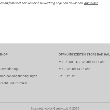
en angemeldet sein um eine Bewertung abgeben zu können.
Anmelden
SHOP
ÖFFNUNGSZEITEN STORE BAD HAL
Mo, Di, Do, Fr: 9-12 und 14-17 Uhr
utzerklärung
Mi: 9-12 und 14-16 Uhr
 und Zahlungsbedingungen
Sa: 9-12 Uhr
recht und -formular
Internetshop
by Gambio.de © 2025