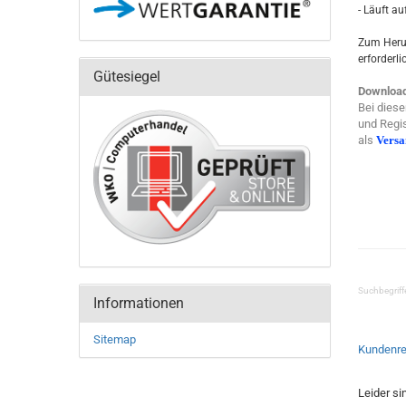
- Läuft a
Zum Herun
erforderli
Gütesiegel
Download
Bei diese
und Regis
als
Vers
Suchbegriff
Informationen
Sitemap
Kundenre
Leider si