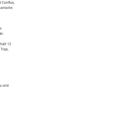
d Conflux,
ganische
on
kt-
thält 12
 Trap,
au und