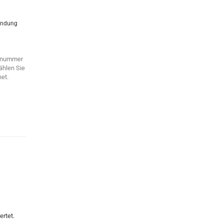
bindung
ennummer
ählen Sie
et.
rtet.