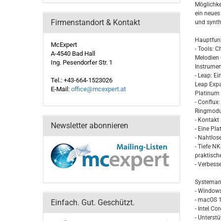
Möglichke
ein neues
Firmenstandort & Kontakt
und synth
Hauptfun
McExpert
- Tools: 
A-4540 Bad Hall
Melodien 
Ing. Pesendorfer Str. 1
Instrumen
- Leap: E
Tel.: +43-664-1523026
Leap Expa
E-Mail:
office@mcexpert.at
Platinum 
- Conflux
Ringmodul
- Kontakt
Newsletter abonnieren
- Eine Pl
- Nahtlos
- Tiefe N
praktisch
- Verbesse
Systeman
- Windows
- macOS 1
Einfach. Gut. Geschützt.
- Intel C
- Unterst