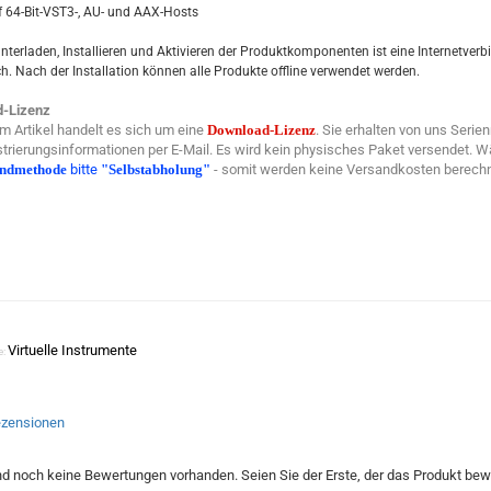
uf 64-Bit-VST3-, AU- und AAX-Hosts
terladen, Installieren und Aktivieren der Produktkomponenten ist eine Internetver
ch. Nach der Installation können alle Produkte offline verwendet werden.
-Lizenz
m Artikel handelt es sich um eine
Download-Lizenz
. Sie erhalten von uns Seri
trierungsinformationen per E-Mail. Es wird kein physisches Paket versendet. W
andmethode
bitte
"Selbstabholung"
- somit werden keine Versandkosten berechn
Virtuelle Instrumente
e:
zensionen
nd noch keine Bewertungen vorhanden. Seien Sie der Erste, der das Produkt bewe