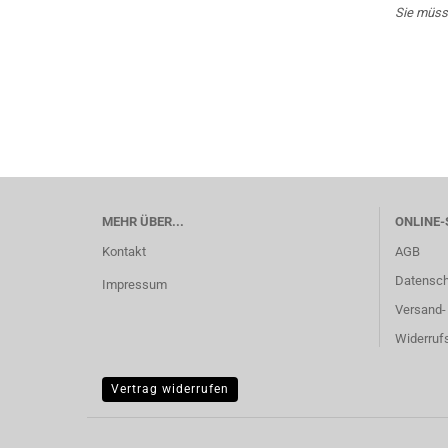
Sie müss
MEHR ÜBER...
ONLINE-
Kontakt
AGB
Datensch
Impressum
Versand-
Widerrufs
Vertrag widerrufen