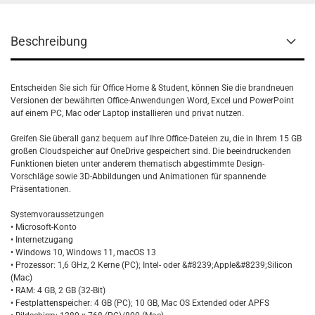
Beschreibung
Entscheiden Sie sich für Office Home & Student, können Sie die brandneuen
Versionen der bewährten Office-Anwendungen Word, Excel und PowerPoint
auf einem PC, Mac oder Laptop installieren und privat nutzen.
Greifen Sie überall ganz bequem auf Ihre Office-Dateien zu, die in Ihrem 15 GB
großen Cloudspeicher auf OneDrive gespeichert sind. Die beeindruckenden
Funktionen bieten unter anderem thematisch abgestimmte Design-
Vorschläge sowie 3D-Abbildungen und Animationen für spannende
Präsentationen.
Systemvoraussetzungen
• Microsoft-Konto
• Internetzugang
• Windows 10, Windows 11, macOS 13
• Prozessor: 1,6 GHz, 2 Kerne (PC); Intel- oder &#8239;Apple&#8239;Silicon
(Mac)
• RAM: 4 GB, 2 GB (32-Bit)
• Festplattenspeicher: 4 GB (PC); 10 GB, Mac OS Extended oder APFS