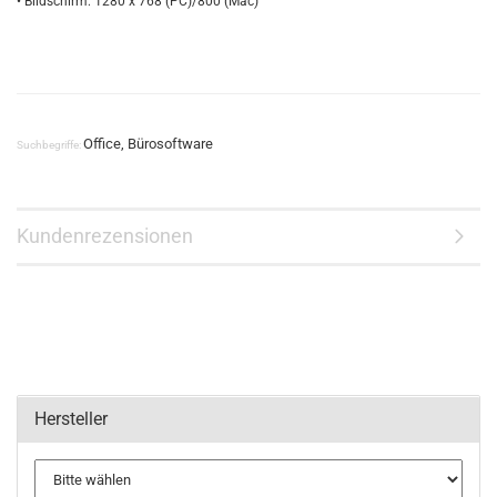
• Bildschirm: 1280 x 768 (PC)/800 (Mac)
Office, Bürosoftware
Suchbegriffe:
Kundenrezensionen
Hersteller