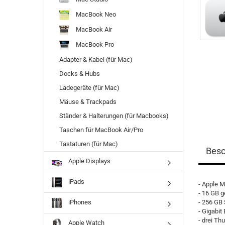
MacBook Neo
MacBook Air
MacBook Pro
Adapter & Kabel (für Mac)
Docks & Hubs
Ladegeräte (für Mac)
Mäuse & Trackpads
Ständer & Halterungen (für Macbooks)
Taschen für MacBook Air/Pro
Tastaturen (für Mac)
Besc
Apple Displays
iPads
- Apple M
- 16 GB 
- 256 GB
iPhones
- Gigabit
- drei Th
Apple Watch