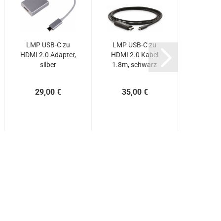
LMP USB-C zu
LMP USB-C zu
LMP USB-
HDMI 2.0 Adapter,
HDMI 2.0 Kabel
Port, US
silber
1.8m, schwarz
C, s
29,00 €
35,00 €
59,