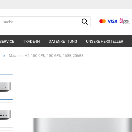
Suche...
SERVICE
TRADE-IN
DATENRETTUNG
UNSERE HERSTELLER
»
Mac mini M4, 10C CPU, 10C GPU, 16GB, 256GB