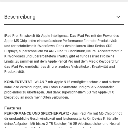
Beschreibung
iPad Pro. Entwickelt für Apple Intelligence. Das iPad Pro mit der Power des
Apple M5 Chip liefert eine unfassbare Performance für mehr Produktivität
und fortschrittliche KI Workflows. Dank des brillanten Ultra Retina XDR
Displays, superschnellem WLAN 7 und 5G Mobilfunk, Neural Accelerators für
KI Workloads und überarbeitetem iPadOS gibt es für das iPad Pro keine
Limits. Zusammen mit dem Apple Pencil Pro und dem Magic Keyboard für
das iPad Pro ermöglicht es dir grenzenlose Vielseitigkeit, Kreativität und
Produktivität.
KONNEKTIVITÄT
- WLAN 7 mit Apple N12 ermöglicht schnelle und sichere
kabellose Verbindungen, um Fotos, Dokumente und große Videodateien
problemlos zu übertragen. Und dank superschnellem 5G mit Apple C1X
bleibst du an noch mehr Orten verbunden.
Features
PERFORMANCE UND SPEICHERPLATZ
- Das iPad Pro mit M5 Chip bringt
dir unglaubliche Geschwindigkeit und leistungsstarke On Device KI für alle
deine Aufgaben. Mit bis zu 2 TB Speicher, 16 GB Arbeitsspeicher und Neural