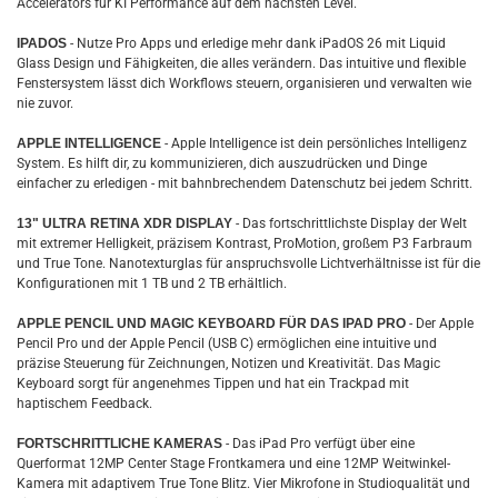
Accelerators für KI Performance auf dem nächsten Level.
IPADOS
- Nutze Pro Apps und erledige mehr dank iPadOS 26 mit Liquid
Glass Design und Fähigkeiten, die alles verändern. Das intuitive und flexible
Fenstersystem lässt dich Workflows steuern, organisieren und verwalten wie
nie zuvor.
APPLE INTELLIGENCE
- Apple Intelligence ist dein persönliches Intelligenz
System. Es hilft dir, zu kommunizieren, dich auszudrücken und Dinge
einfacher zu erledigen - mit bahnbrechendem Datenschutz bei jedem Schritt.
13" ULTRA RETINA XDR DISPLAY
- Das fortschrittlichste Display der Welt
mit extremer Helligkeit, präzisem Kontrast, ProMotion, großem P3 Farbraum
und True Tone. Nanotexturglas für anspruchsvolle Lichtverhältnisse ist für die
Konfigurationen mit 1 TB und 2 TB erhältlich.
APPLE PENCIL UND MAGIC KEYBOARD FÜR DAS IPAD PRO
- Der Apple
Pencil Pro und der Apple Pencil (USB C) ermöglichen eine intuitive und
präzise Steuerung für Zeichnungen, Notizen und Kreativität. Das Magic
Keyboard sorgt für angenehmes Tippen und hat ein Trackpad mit
haptischem Feedback.
FORTSCHRITTLICHE KAMERAS
- Das iPad Pro verfügt über eine
Querformat 12MP Center Stage Frontkamera und eine 12MP Weitwinkel-
Kamera mit adaptivem True Tone Blitz. Vier Mikrofone in Studioqualität und