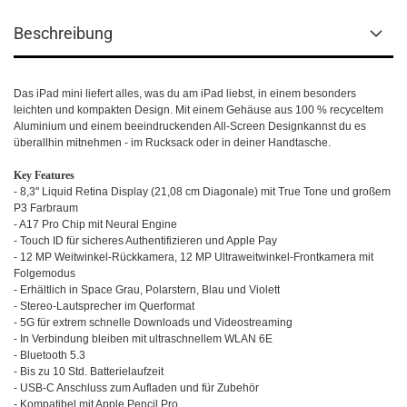
Beschreibung
Das iPad mini liefert alles, was du am iPad liebst, in einem besonders
leichten und kompakten Design. Mit einem Gehäuse aus 100 % recy­celtem
Alu­minium und einem beein­druckenden All-Screen Designkannst du es
überall­hin mit­nehmen - im Ruck­sack oder in deiner Handtasche.
Key Features
- 8,3" Liquid Retina Display (21,08 cm Diagonale) mit True Tone und großem
P3 Farbraum
- A17 Pro Chip mit Neural Engine
- Touch ID für sicheres Authentifizieren und Apple Pay
- 12 MP Weitwinkel-Rückkamera, 12 MP Ultraweitwinkel-Frontkamera mit
Folgemodus
- Erhältlich in Space Grau, Polarstern, Blau und Violett
- Stereo-Lautsprecher im Querformat
- 5G für extrem schnelle Downloads und Videostreaming
- In Verbindung bleiben mit ultraschnellem WLAN 6E
- Bluetooth 5.3
- Bis zu 10 Std. Batterielaufzeit
- USB-C Anschluss zum Aufladen und für Zubehör
- Kompatibel mit Apple Pencil Pro