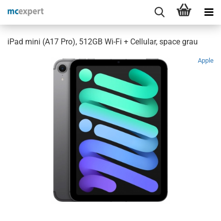
iPad mini (A17 Pro), 512GB Wi-Fi + Cellular, space grau
Apple