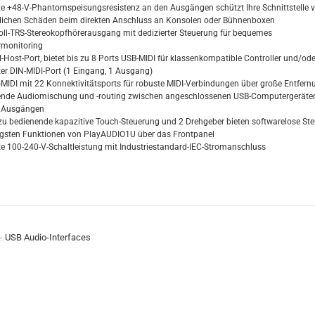
erte +48-V-Phantomspeisungsresistenz an den Ausgängen schützt Ihre Schnittstelle v
lichen Schäden beim direkten Anschluss an Konsolen oder Bühnenboxen
Zoll-TRS-Stereokopfhörerausgang mit dedizierter Steuerung für bequemes
rmonitoring
I-Host-Port, bietet bis zu 8 Ports USB-MIDI für klassenkompatible Controller und/od
rter DIN-MIDI-Port (1 Eingang, 1 Ausgang)
t-MIDI mit 22 Konnektivitätsports für robuste MIDI-Verbindungen über große Entfer
ende Audiomischung und -routing zwischen angeschlossenen USB-Computergeräte
 Ausgängen
 zu bedienende kapazitive Touch-Steuerung und 2 Drehgeber bieten softwarelose St
igsten Funktionen von PlayAUDIO1U über das Frontpanel
erte 100-240-V-Schaltleistung mit Industriestandard-IEC-Stromanschluss
USB Audio-Interfaces
e: