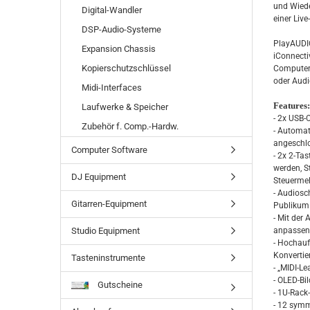
und Wiede
Digital-Wandler
einer Li
DSP-Audio-Systeme
PlayAUDIO
Expansion Chassis
iConnecti
Kopierschutzschlüssel
Computern
oder Audi
Midi-Interfaces
Features:
Laufwerke & Speicher
- 2x USB-
Zubehör f. Comp.-Hardw.
- Automat
angeschl
Computer Software
- 2x 2-Ta
werden, S
DJ Equipment
Steuermel
- Audiosc
Gitarren-Equipment
Publikum
- Mit der
Studio Equipment
anpassen
- Hochauf
Konvertie
Tasteninstrumente
- „MIDI-Le
- OLED-Bi
Gutscheine
- 1U-Rack
- 12 symm