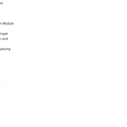
or
er Module
nungen
n und
euerung