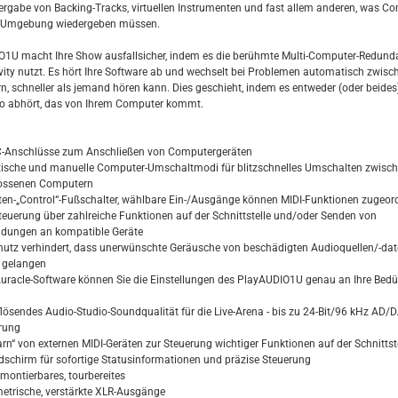
rgabe von Backing-Tracks, virtuellen Instrumenten und fast allem anderen, was Co
ve-Umgebung wiedergeben müssen.
1U macht Ihre Show ausfallsicher, indem es die berühmte Multi-Computer-Redund
vity nutzt. Es hört Ihre Software ab und wechselt bei Problemen automatisch zwisc
, schneller als jemand hören kann. Dies geschieht, indem es entweder (oder beides
o abhört, das von Ihrem Computer kommt.
C-Anschlüsse zum Anschließen von Computergeräten
ische und manuelle Computer-Umschaltmodi für blitzschnelles Umschalten zwisc
ossenen Computern
sten-„Control“-Fußschalter, wählbare Ein-/Ausgänge können MIDI-Funktionen zugeor
teuerung über zahlreiche Funktionen auf der Schnittstelle und/oder Senden von
dungen an kompatible Geräte
hutz verhindert, dass unerwünschte Geräusche von beschädigten Audioquellen/-dat
 gelangen
 Auracle-Software können Sie die Einstellungen des PlayAUDIO1U genau an Ihre Bedü
lösendes Audio-Studio-Soundqualität für die Live-Arena - bis zu 24-Bit/96 kHz AD/D
rung
arn“ von externen MIDI-Geräten zur Steuerung wichtiger Funktionen auf der Schnittst
ldschirm für sofortige Statusinformationen und präzise Steuerung
-montierbares, tourbereites
etrische, verstärkte XLR-Ausgänge