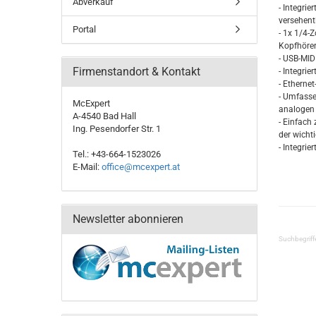
Abverkauf
- Integri
versehent
Portal
- 1x 1/4-
Kopfhöre
- USB-MID
Firmenstandort & Kontakt
- Integrie
- Etherne
- Umfass
McExpert
analogen
A-4540 Bad Hall
- Einfach
Ing. Pesendorfer Str. 1
der wicht
- Integri
Tel.: +43-664-1523026
E-Mail:
office@mcexpert.at
Newsletter abonnieren
Suchbegriff