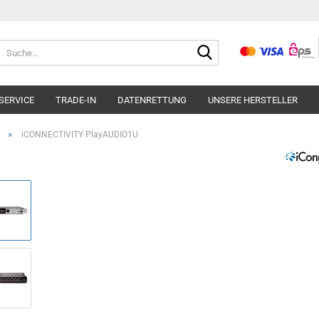
Suche...
SERVICE
TRADE-IN
DATENRETTUNG
UNSERE HERSTELLER
»
iCONNECTIVITY PlayAUDIO1U