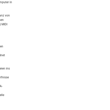
mputer in
anz von
hen
) MIDI
hen
dnet
eien ins
rfnisse
A-
elle