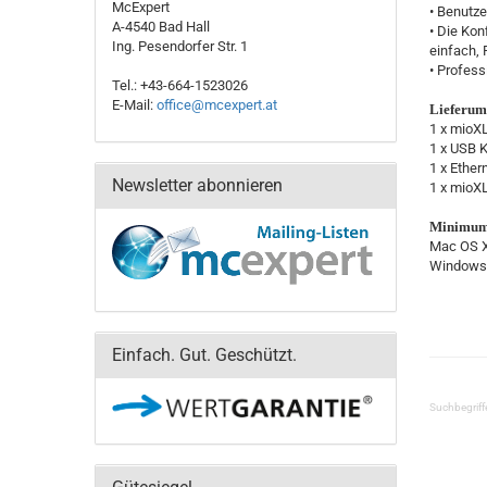
McExpert
• Benutze
A-4540 Bad Hall
• Die Ko
Ing. Pesendorfer Str. 1
einfach, 
• Profess
Tel.: +43-664-1523026
E-Mail:
office@mcexpert.at
Lieferum
1 x mioXL
1 x USB 
1 x Ether
Newsletter abonnieren
1 x mioX
Minimum 
Mac OS X
Windows 
Einfach. Gut. Geschützt.
Suchbegriff