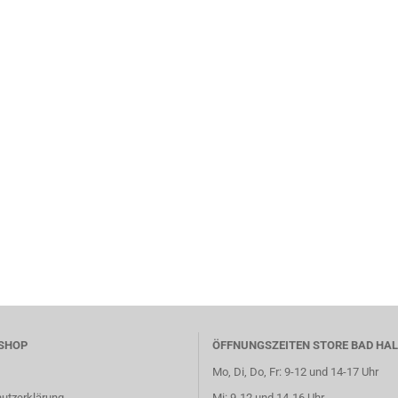
SHOP
ÖFFNUNGSZEITEN STORE BAD HAL
Mo, Di, Do, Fr: 9-12 und 14-17 Uhr
utzerklärung
Mi: 9-12 und 14-16 Uhr