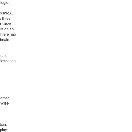
logie.
as mioXL
e Ihres
n kurze
reich ab
ehrere mio
imale
 alle
hlossenen
erbar.
 WIFI-
.
tion.
play.