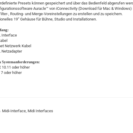
rdefinierte Presets können gespeichert und über das Bedienfeld abgerufen wer
nfigurationssoftware Auracle™ von iConnectivity (Download für Mac & Windows)
Filter-, Routing- und Merge-Voreinstellungen zu erstellen und zu speichern.
ionelles 19“ Gehäuse für Bühne, Studio und Installationen.
fang:
 Interface
Kabel
net Netzwerk Kabel
L Netzadapter
Systemanforderungen:
 10.11 oder höher
7 oder höher
Midi-Interface, Midi Interfaces
e: