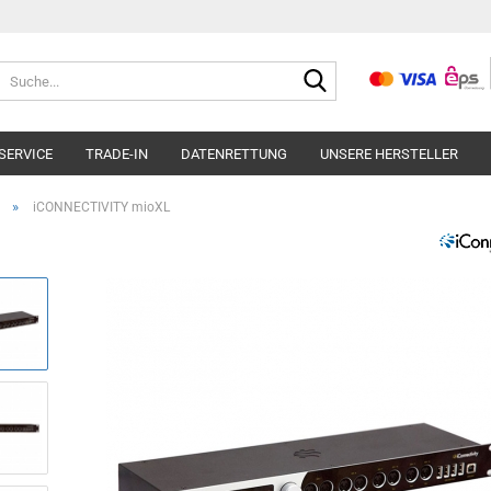
Suche...
SERVICE
TRADE-IN
DATENRETTUNG
UNSERE HERSTELLER
»
iCONNECTIVITY mioXL