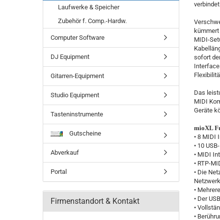
verbindet
Laufwerke & Speicher
Zubehör f. Comp.-Hardw.
Verschwe
kümmert s
Computer Software
MIDI-Setu
Kabelläng
DJ Equipment
sofort de
Interfac
Flexibilitä
Gitarren-Equipment
Das leist
Studio Equipment
MIDI Kom
Geräte kö
Tasteninstrumente
mioXL Fu
Gutscheine
• 8 MIDI 
• 10 USB
Abverkauf
• MIDI In
• RTP-MID
Portal
• Die Net
Netzwerk 
• Mehrere
• Der US
Firmenstandort & Kontakt
• Vollstä
• Berühru