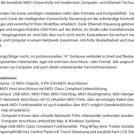
 die bewährte MIDI Connectivity mit modernster Computer- und Ethernet-Techno
nden Sie keine unnötigen Gedanken mehr über Formate und Kompatibilität - D
ich Dank der intelligenten iConnectivity Steuerung um die vollständige Kontroll
ps und vereinfacht Ihren Workflow erheblich. Dank Ethernet-Steuerung gehöre
en und eingeschränkte USB-Ports auf der Bühne, im Studio oder Installationsbe
r Vergangenheit an. Und falls dies noch nicht reicht: Kaskadieren Sie einfach m
es und Computer in einem Netzwerk zusammen. Höchste Skalierbarkeit und max
t.
ungsfähige mioXL im professionellen 19“ Gehäuse verbindet schnell und flexibel
ponenten miteinander, egal mit welchem Anschluss- oder Format. Alle angesc
nnen via Computer und auch direkt untereinander frei kommunizieren.
nktionen:
Inputs, 12 MIDI Outputs, 5-Pin DIN-MIDI Anschlüsse.
-MIDI Host Anschlüsse mit MIDI Class Compliant Unterstützung.
terface, USB-MIDI, MIDI-Filter, MIDI-Patchbay, MIDI-Routingmatrix, MIDI-Merger
I Netzwerk Anschluss mit 22 virtuellen MIDI Ports, über ein einziges Kabel steu
zwerk MIDI Funktionalität ist auch kabellos über WIFI möglich (handelsübliches
Hub erforderlich).
 Computer können über virtuelle Netzwerk Ports miteinander verbunden werden
B Computer Anschluss unterstützt Mac & Windows Systeme.
ndige USB-MIDI Class Compliant Funktionalität - Plug &Play ohne Treiber Installa
ngsempfindliches Control Panel mit Touch Steuerung und zusätzlichem LCD Dis