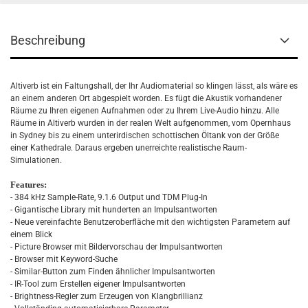
Beschreibung
Altiverb ist ein Faltungshall, der Ihr Audiomaterial so klingen lässt, als wäre es
an einem anderen Ort abgespielt worden. Es fügt die Akustik vorhandener
Räume zu Ihren eigenen Aufnahmen oder zu Ihrem Live-Audio hinzu. Alle
Räume in Altiverb wurden in der realen Welt aufgenommen, vom Opernhaus
in Sydney bis zu einem unterirdischen schottischen Öltank von der Größe
einer Kathedrale. Daraus ergeben unerreichte realistische Raum-
Simulationen.
Features:
- 384 kHz Sample-Rate, 9.1.6 Output und TDM Plug-In
- Gigantische Library mit hunderten an Impulsantworten
- Neue vereinfachte Benutzeroberfläche mit den wichtigsten Parametern auf
einem Blick
- Picture Browser mit Bildervorschau der Impulsantworten
- Browser mit Keyword-Suche
- Similar-Button zum Finden ähnlicher Impulsantworten
- IR-Tool zum Erstellen eigener Impulsantworten
- Brightness-Regler zum Erzeugen von Klangbrillianz