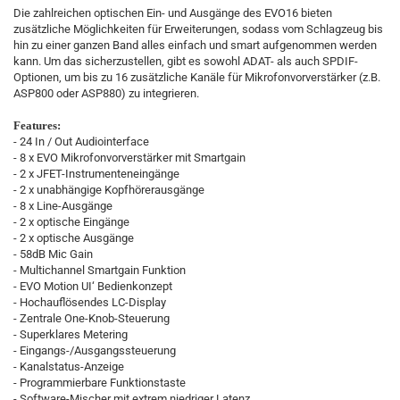
Die zahlreichen optischen Ein- und Ausgänge des EVO16 bieten
zusätzliche Möglichkeiten für Erweiterungen, sodass vom Schlagzeug bis
hin zu einer ganzen Band alles einfach und smart aufgenommen werden
kann. Um das sicherzustellen, gibt es sowohl ADAT- als auch SPDIF-
Optionen, um bis zu 16 zusätzliche Kanäle für Mikrofonvorverstärker (z.B.
ASP800 oder ASP880) zu integrieren.
Features:
- 24 In / Out Audiointerface
- 8 x EVO Mikrofonvorverstärker mit Smartgain
- 2 x JFET-Instrumenteneingänge
- 2 x unabhängige Kopfhörerausgänge
- 8 x Line-Ausgänge
- 2 x optische Eingänge
- 2 x optische Ausgänge
- 58dB Mic Gain
- Multichannel Smartgain Funktion
- EVO Motion UI‘ Bedienkonzept
- Hochauflösendes LC-Display
- Zentrale One-Knob-Steuerung
- Superklares Metering
- Eingangs-/Ausgangssteuerung
- Kanalstatus-Anzeige
- Programmierbare Funktionstaste
- Software-Mischer mit extrem niedriger Latenz