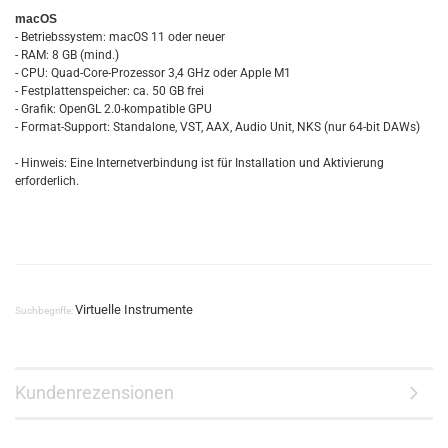
macOS
- Betriebssystem: macOS 11 oder neuer
- RAM: 8 GB (mind.)
- CPU: Quad-Core-Prozessor 3,4 GHz oder Apple M1
- Festplattenspeicher: ca. 50 GB frei
- Grafik: OpenGL 2.0-kompatible GPU
- Format-Support: Standalone, VST, AAX, Audio Unit, NKS (nur 64-bit DAWs)
- Hinweis: Eine Internetverbindung ist für Installation und Aktivierung
erforderlich.
Virtuelle Instrumente
Suchbegriffe:
Kundenrezensionen