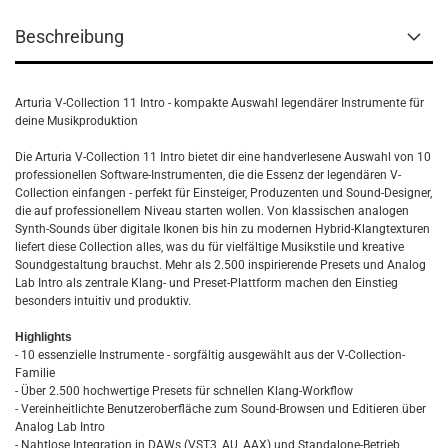
Beschreibung
Arturia V-Collection 11 Intro - kompakte Auswahl legendärer Instrumente für
deine Musikproduktion
Die Arturia V-Collection 11 Intro bietet dir eine handverlesene Auswahl von 10
professionellen Software-Instrumenten, die die Essenz der legendären V-
Collection einfangen - perfekt für Einsteiger, Produzenten und Sound-Designer,
die auf professionellem Niveau starten wollen. Von klassischen analogen
Synth-Sounds über digitale Ikonen bis hin zu modernen Hybrid-Klangtexturen
liefert diese Collection alles, was du für vielfältige Musikstile und kreative
Soundgestaltung brauchst. Mehr als 2.500 inspirierende Presets und Analog
Lab Intro als zentrale Klang- und Preset-Plattform machen den Einstieg
besonders intuitiv und produktiv.
Highlights
- 10 essenzielle Instrumente - sorgfältig ausgewählt aus der V-Collection-
Familie
- Über 2.500 hochwertige Presets für schnellen Klang-Workflow
- Vereinheitlichte Benutzeroberfläche zum Sound-Browsen und Editieren über
Analog Lab Intro
- Nahtlose Integration in DAWs (VST3, AU, AAX) und Standalone-Betrieb