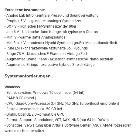
Enthaltene Instrumente
- Analog Lab Intro - zentrale Preset- und Soundverwaltung
- Prophet-5 V - legendärer analoger Synthesizer
- DX7 V - ikonischer FM-Synthesizer der 80er
- Jun-6 V - klassische Juno-Klänge mit typischem Chorus
- Mini V - warme, satte Analogsounds
- MiniFreak V - moderner Hybrid-Synth mit großer Modulationsfreiheit
- Pure LoFi - charaktervolle, texturierte Lo-Fi-Sounds
- Stage-73 V - klassisches E-Piano mit Vintage-Feel
- Augmented Grand Piano - akustisch-synthesische Piano-Texturen
- Augmented Strings - expressive, hybride Streichklänge
Systemanforderungen
Windows
- Betriebssystem: Windows 10 oder neuer (64-bit)
- RAM: 8 GB (mind.)
- CPU: Quad-Core-Prozessor 3,4 GHz (4,0 GHz Turbo-Boost empfohlen)
- Festplattenspeicher: ca. 50 GB frei
- Grafik: OpenGL 2.0-kompatible GPU
- Format-Support: Standalone, VST, AAX, NKS (nur 64-bit DAWs)
- Sonstiges: Verwaltung über Arturia Software Center (ASC); ARM-Prozessoren
werden nicht unterstützt