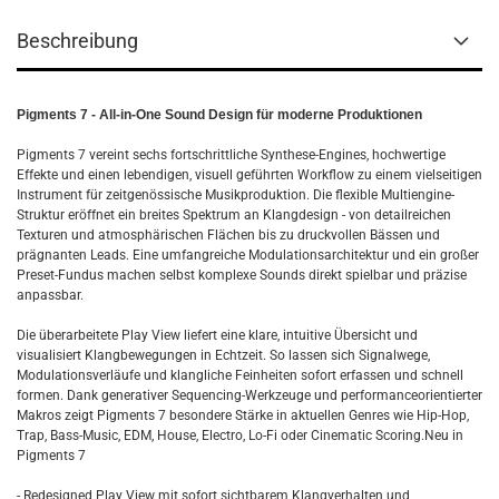
Beschreibung
Pigments 7 - All-in-One Sound Design für moderne Produktionen
Pigments 7 vereint sechs fortschrittliche Synthese-Engines, hochwertige
Effekte und einen lebendigen, visuell geführten Workflow zu einem vielseitigen
Instrument für zeitgenössische Musikproduktion. Die flexible Multiengine-
Struktur eröffnet ein breites Spektrum an Klangdesign - von detailreichen
Texturen und atmosphärischen Flächen bis zu druckvollen Bässen und
prägnanten Leads. Eine umfangreiche Modulationsarchitektur und ein großer
Preset-Fundus machen selbst komplexe Sounds direkt spielbar und präzise
anpassbar.
Die überarbeitete Play View liefert eine klare, intuitive Übersicht und
visualisiert Klangbewegungen in Echtzeit. So lassen sich Signalwege,
Modulationsverläufe und klangliche Feinheiten sofort erfassen und schnell
formen. Dank generativer Sequencing-Werkzeuge und performanceorientierter
Makros zeigt Pigments 7 besondere Stärke in aktuellen Genres wie Hip-Hop,
Trap, Bass-Music, EDM, House, Electro, Lo-Fi oder Cinematic Scoring.Neu in
Pigments 7
- Redesigned Play View mit sofort sichtbarem Klangverhalten und