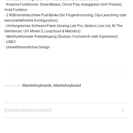
- Kreative Funktionen: Scale-Modus, Chord Play, Arpeggiator (mit Presets),
Hold-Funktion
- 2 RGB-hinterleuchtete Pad-Bänke (für Fingerdrumming, Clip-Launching oder
benutzerdefinierte Konfiguration)
- Umfangreiches Software-Paket (Analog Lab Pro, Ableton Live Lite, NI The
Gentleman, UVI Model D, Loopcloud & Melodics)
- Multifunktionaler Pedaleingang (Sustain, Footswitch oder Expression)
- USB-C
- Umweltfreundliches Design
Masterkeyboards, Masterkeyboard
Suchbegriffe:
Kundenrezensionen