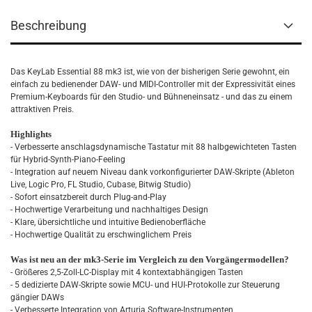
Beschreibung
Das KeyLab Essential 88 mk3 ist, wie von der bisherigen Serie gewohnt, ein
einfach zu bedienender DAW- und MIDI-Controller mit der Expressivität eines
Premium-Keyboards für den Studio- und Bühneneinsatz - und das zu einem
attraktiven Preis.
Highlights
- Verbesserte anschlagsdynamische Tastatur mit 88 halbgewichteten Tasten
für Hybrid-Synth-Piano-Feeling
- Integration auf neuem Niveau dank vorkonfigurierter DAW-Skripte (Ableton
Live, Logic Pro, FL Studio, Cubase, Bitwig Studio)
- Sofort einsatzbereit durch Plug-and-Play
- Hochwertige Verarbeitung und nachhaltiges Design
- Klare, übersichtliche und intuitive Bedienoberfläche
- Hochwertige Qualität zu erschwinglichem Preis
Was ist neu an der mk3-Serie im Vergleich zu den Vorgängermodellen?
- Größeres 2,5-Zoll-LC-Display mit 4 kontextabhängigen Tasten
- 5 dedizierte DAW-Skripte sowie MCU- und HUI-Protokolle zur Steuerung
gängier DAWs
- Verbesserte Integration von Arturia Software-Instrumenten