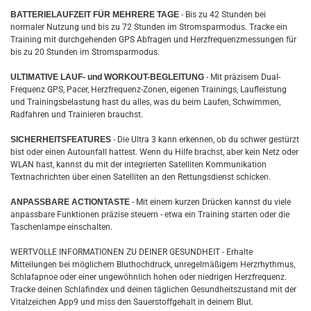
BATTERIELAUFZEIT FÜR MEHRERE TAGE
- Bis zu 42 Stunden bei
normaler Nutzung und bis zu 72 Stunden im Stromsparmodus. Tracke ein
Training mit durchgehenden GPS Abfragen und Herzfrequenzmessungen für
bis zu 20 Stunden im Stromsparmodus.
ULTIMATIVE LAUF- und WORKOUT-BEGLEITUNG
- Mit präzisem Dual-
Frequenz GPS, Pacer, Herzfrequenz-Zonen, eigenen Trainings, Laufleistung
und Trainingsbelastung hast du alles, was du beim Laufen, Schwimmen,
Radfahren und Trainieren brauchst.
SICHERHEITSFEATURES
- Die Ultra 3 kann erkennen, ob du schwer gestürzt
bist oder einen Autounfall hattest. Wenn du Hilfe brachst, aber kein Netz oder
WLAN hast, kannst du mit der integrierten Satelliten Kommunikation
Textnachrichten über einen Satelliten an den Rettungsdienst schicken.
ANPASSBARE ACTIONTASTE
- Mit einem kurzen Drücken kannst du viele
anpassbare Funktionen präzise steuern - etwa ein Training starten oder die
Taschenlampe einschalten.
WERTVOLLE INFORMATIONEN ZU DEINER GESUNDHEIT - Erhalte
Mitteilungen bei möglichem Bluthochdruck, unregelmäßigem Herzrhythmus,
Schlafapnoe oder einer ungewöhnlich hohen oder niedrigen Herzfrequenz.
Tracke deinen Schlafindex und deinen täglichen Gesundheitszustand mit der
Vitalzeichen App9 und miss den Sauerstoffgehalt in deinem Blut.