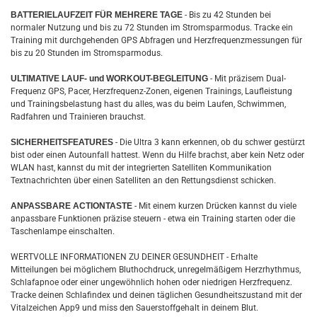
BATTERIELAUFZEIT FÜR MEHRERE TAGE
- Bis zu 42 Stunden bei
normaler Nutzung und bis zu 72 Stunden im Stromsparmodus. Tracke ein
Training mit durchgehenden GPS Abfragen und Herzfrequenzmessungen für
bis zu 20 Stunden im Stromsparmodus.
ULTIMATIVE LAUF- und WORKOUT-BEGLEITUNG
- Mit präzisem Dual-
Frequenz GPS, Pacer, Herzfrequenz-Zonen, eigenen Trainings, Laufleistung
und Trainingsbelastung hast du alles, was du beim Laufen, Schwimmen,
Radfahren und Trainieren brauchst.
SICHERHEITSFEATURES
- Die Ultra 3 kann erkennen, ob du schwer gestürzt
bist oder einen Autounfall hattest. Wenn du Hilfe brachst, aber kein Netz oder
WLAN hast, kannst du mit der integrierten Satelliten Kommunikation
Textnachrichten über einen Satelliten an den Rettungsdienst schicken.
ANPASSBARE ACTIONTASTE
- Mit einem kurzen Drücken kannst du viele
anpassbare Funktionen präzise steuern - etwa ein Training starten oder die
Taschenlampe einschalten.
WERTVOLLE INFORMATIONEN ZU DEINER GESUNDHEIT - Erhalte
Mitteilungen bei möglichem Bluthochdruck, unregelmäßigem Herzrhythmus,
Schlafapnoe oder einer ungewöhnlich hohen oder niedrigen Herzfrequenz.
Tracke deinen Schlafindex und deinen täglichen Gesundheitszustand mit der
Vitalzeichen App9 und miss den Sauerstoffgehalt in deinem Blut.