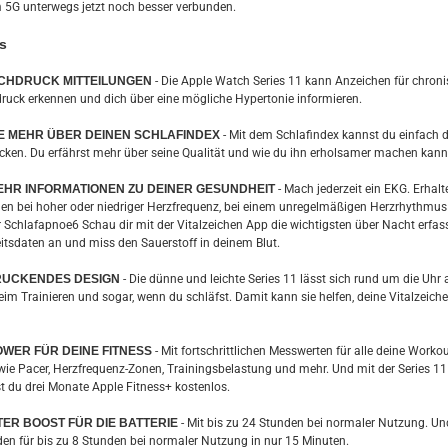
 5G unterwegs jetzt noch besser verbunden.
s
CHDRUCK MITTEILUNGEN
- Die Apple Watch Series 11 kann Anzeichen für chron
ruck erkennen und dich über eine mögliche Hypertonie informieren.
 MEHR ÜBER DEINEN SCHLAFINDEX
- Mit dem Schlafindex kannst du einfach 
acken. Du erfährst mehr über seine Qualität und wie du ihn erholsamer machen kann
HR INFORMATIONEN ZU DEINER GESUNDHEIT
- Mach jederzeit ein EKG. Erhalt
gen bei hoher oder niedriger Herzfrequenz, bei einem unregelmäßigen Herzrhythmus
 Schlafapnoe6 Schau dir mit der Vitalzeichen App die wichtigsten über Nacht erfas
tsdaten an und miss den Sauerstoff in deinem Blut.
RUCKENDES DESIGN
- Die dünne und leichte Series 11 lässt sich rund um die Uh
eim Trainieren und sogar, wenn du schläfst. Damit kann sie helfen, deine Vital­zeich
WER FÜR DEINE FITNESS
- Mit fortschrittlichen Messwerten für alle deine Worko
wie Pacer, Herzfrequenz-Zonen, Trainingsbelastung und mehr. Und mit der Series 11
du drei Monate Apple Fitness+ kostenlos.
TER BOOST FÜR DIE BATTERIE
- Mit bis zu 24 Stunden bei normaler Nutzung. Un
den für bis zu 8 Stunden bei normaler Nutzung in nur 15 Minuten.