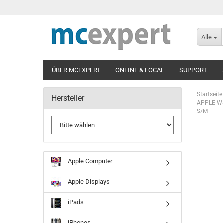
Alle
ÜBER MCEXPERT
ONLINE & LOCAL
SUPPORT
Startseite
Hersteller
APPLE Wat
S/M
Apple Computer
Apple Displays
iPads
iPhones