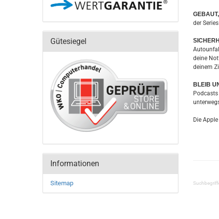
GEBAUT,
der Serie
Gütesiegel
SICHERH
Autounfall
deine Not
deinem Zi
BLEIB U
Podcasts 
unterwegs
Die Apple
Informationen
Sitemap
Suchbegriff