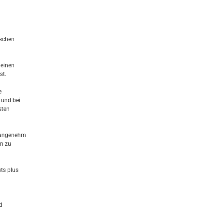
ischen
deinen
st.
e
 und bei
sten
r angenehm
en zu
uts plus
d