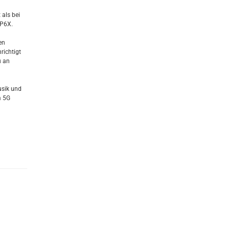
 als bei
IP6X.
en
richtigt
u an
usik und
m 5G