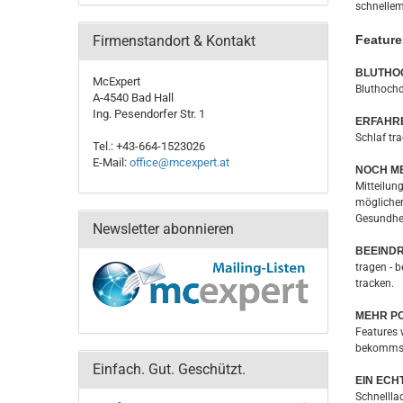
schnellem
Firmenstandort & Kontakt
Feature
BLUTHO
McExpert
Bluthochd
A-4540 Bad Hall
Ing. Pesendorfer Str. 1
ERFAHRE
Schlaf tr
Tel.: +43-664-1523026
E-Mail:
office@mcexpert.at
NOCH ME
Mitteilun
möglicher
Gesundhei
Newsletter abonnieren
BEEIND
tragen - b
tracken.
MEHR PO
Features 
bekommst 
Einfach. Gut. Geschützt.
EIN ECH
Schnellla