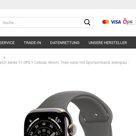
Suche...
SERVICE
TRADE-IN
DATENRETTUNG
UNSERE HERSTELLER
»
ch Series 11 GPS + Cellular, 46mm, Titan natur mit Sportarmband, steingrau -