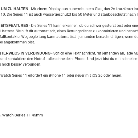
 UM ZU HALTEN
- Mit einem Display aus superrobustem Glas, das 2x kratzfester ist
s 10. Die Series 11 ist auch wassergeschützt bis 50 Meter und staubgeschützt nach 
EITSFEATURES
- Die Series 11 kann erkennen, ob du schwer gestürzt bist oder ein
 hattest. Sie hilft dir automatisch, einen Rettungsdienst zu kontaktieren und benach
fallkontakte. Wegbegleitung kann automatisch jemanden benachrichtigen, wenn d
el angekommen bist.
NTERWEGS IN VERBINDUNG
- Schick eine Textnachricht, ruf jemanden an, lade M
und kontaktiere den Notruf - alles ohne dein iPhone. Und jetzt bist du mit schnelle
 noch besser verbunden.
 Watch Series 11 erfordert ein iPhone 11 oder neuer mit iOS 26 oder neuer.
Watch Series 11 45mm
e: