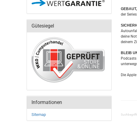
GEBAUT,
der Serie
Gütesiegel
SICHERH
Autounfall
deine Not
deinem Zi
BLEIB U
Podcasts 
unterwegs
Die Apple
Informationen
Sitemap
Suchbegriff