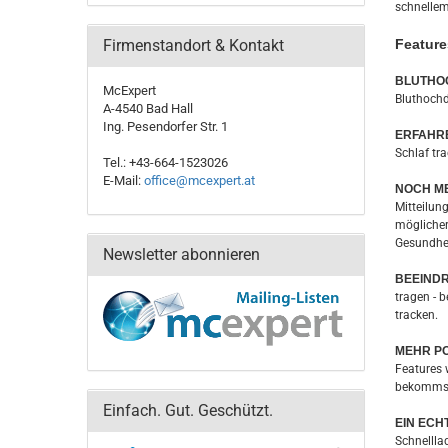
schnellem
Firmenstandort & Kontakt
Feature
BLUTHO
McExpert
Bluthochd
A-4540 Bad Hall
Ing. Pesendorfer Str. 1
ERFAHRE
Schlaf tr
Tel.: +43-664-1523026
E-Mail:
office@mcexpert.at
NOCH ME
Mitteilun
möglicher
Gesundhei
Newsletter abonnieren
BEEIND
tragen - b
tracken.
MEHR PO
Features 
bekommst 
Einfach. Gut. Geschützt.
EIN ECH
Schnellla