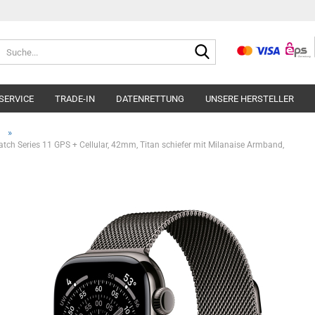
Suche...
SERVICE
TRADE-IN
DATENRETTUNG
UNSERE HERSTELLER
»
ch Series 11 GPS + Cellular, 42mm, Titan schiefer mit Milanaise Armband,