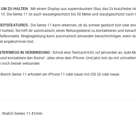
 UM ZU HALTEN
- Mit einem Display aus superrobustem Glas, das 2x kratzfester ist
s 10. Die Series 11 ist auch wassergeschützt bis 50 Meter und staubgeschützt nach 
EITSFEATURES
- Die Series 11 kann erkennen, ob du schwer gestürzt bist oder ein
 hattest. Sie hilft dir automatisch, einen Rettungsdienst zu kontaktieren und benach
fallkontakte. Wegbegleitung kann automatisch jemanden benachrichtigen, wenn d
el angekommen bist.
NTERWEGS IN VERBINDUNG
- Schick eine Textnachricht, ruf jemanden an, lade M
und kontaktiere den Notruf - alles ohne dein iPhone. Und jetzt bist du mit schnelle
 noch besser verbunden.
 Watch Series 11 erfordert ein iPhone 11 oder neuer mit iOS 26 oder neuer.
Watch Series 11 41mm
e: