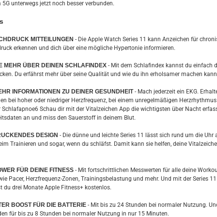
 5G unterwegs jetzt noch besser verbunden.
s
CHDRUCK MITTEILUNGEN
- Die Apple Watch Series 11 kann Anzeichen für chron
ruck erkennen und dich über eine mögliche Hypertonie informieren.
 MEHR ÜBER DEINEN SCHLAFINDEX
- Mit dem Schlafindex kannst du einfach 
acken. Du erfährst mehr über seine Qualität und wie du ihn erholsamer machen kann
HR INFORMATIONEN ZU DEINER GESUNDHEIT
- Mach jederzeit ein EKG. Erhalt
gen bei hoher oder niedriger Herzfrequenz, bei einem unregelmäßigen Herzrhythmus
 Schlafapnoe6 Schau dir mit der Vitalzeichen App die wichtigsten über Nacht erfas
tsdaten an und miss den Sauerstoff in deinem Blut.
RUCKENDES DESIGN
- Die dünne und leichte Series 11 lässt sich rund um die Uh
eim Trainieren und sogar, wenn du schläfst. Damit kann sie helfen, deine Vital­zeich
WER FÜR DEINE FITNESS
- Mit fortschrittlichen Messwerten für alle deine Worko
wie Pacer, Herzfrequenz-Zonen, Trainingsbelastung und mehr. Und mit der Series 11
du drei Monate Apple Fitness+ kostenlos.
TER BOOST FÜR DIE BATTERIE
- Mit bis zu 24 Stunden bei normaler Nutzung. Un
den für bis zu 8 Stunden bei normaler Nutzung in nur 15 Minuten.