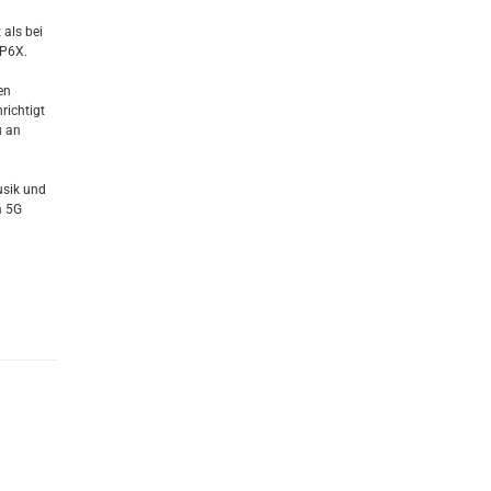
 als bei
IP6X.
en
richtigt
u an
usik und
m 5G