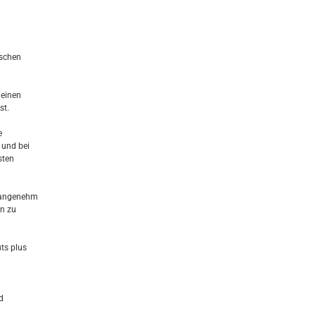
ischen
deinen
st.
e
 und bei
sten
r angenehm
en zu
uts plus
d