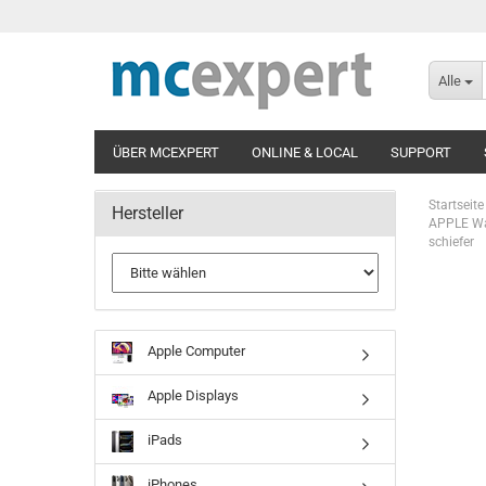
Alle
ÜBER MCEXPERT
ONLINE & LOCAL
SUPPORT
Startseite
Hersteller
APPLE Wat
schiefer
Apple Computer
Apple Displays
iPads
iPhones