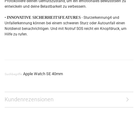
Protokolliere deinen Gemütszustand, um ein emotionales Bewusstsein zu
entwickeln und deine Belastbarkeit zu verbessern.
INNOVATIVE SICHERHEITSFEATURES
•
- Sturzerkennung4 und
Unfallerkennung können bei einem schweren Sturz oder Autounfall einen
Notdienst benachrichtigen. Und mit Notruf SOS reicht ein Knopfdruck, um
Hilfe zu rufen.
Apple Watch SE 40mm
Suchbegriffe:
Kundenrezensionen