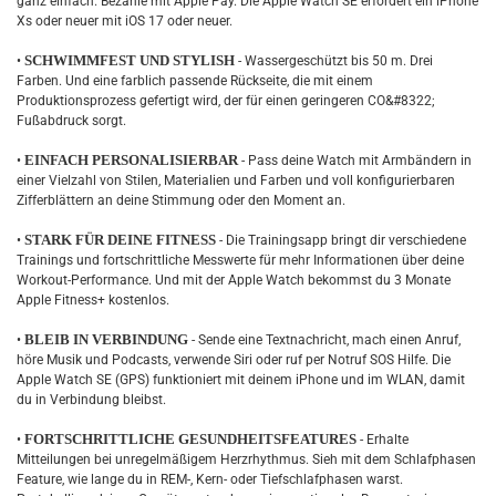
ganz einfach. Bezahle mit Apple Pay. Die Apple Watch SE erfordert ein iPhone
Xs oder neuer mit iOS 17 oder neuer.
SCHWIMMFEST UND STYLISH
•
- Wassergeschützt bis 50 m. Drei
Farben. Und eine farblich passende Rückseite, die mit einem
Produktionsprozess gefertigt wird, der für einen geringeren CO&#8322;
Fußabdruck sorgt.
EINFACH PERSONALISIERBAR
•
- Pass deine Watch mit Armbändern in
einer Vielzahl von Stilen, Materialien und Farben und voll konfigurierbaren
Zifferblättern an deine Stimmung oder den Moment an.
STARK FÜR DEINE FITNESS
•
- Die Trainingsapp bringt dir verschiedene
Trainings und fortschrittliche Messwerte für mehr Informationen über deine
Workout-Performance. Und mit der Apple Watch bekommst du 3 Monate
Apple Fitness+ kostenlos.
BLEIB IN VERBINDUNG
•
- Sende eine Textnachricht, mach einen Anruf,
höre Musik und Podcasts, verwende Siri oder ruf per Notruf SOS Hilfe. Die
Apple Watch SE (GPS) funktioniert mit deinem iPhone und im WLAN, damit
du in Verbindung bleibst.
FORTSCHRITTLICHE GESUNDHEITSFEATURES
•
- Erhalte
Mitteilungen bei unregelmäßigem Herzrhythmus. Sieh mit dem Schlafphasen
Feature, wie lange du in REM-, Kern- oder Tiefschlafphasen warst.