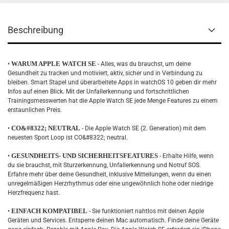
Beschreibung
WARUM APPLE WATCH SE
•
- Alles, was du brauchst, um deine
Gesundheit zu tracken und motiviert, aktiv, sicher und in Verbindung zu
bleiben. Smart Stapel und überarbeitete Apps in watchOS 10 geben dir mehr
Infos auf einen Blick. Mit der Unfallerkennung und fortschrittlichen
Trainingsmesswerten hat die Apple Watch SE jede Menge Features zu einem
erstaunlichen Preis.
CO&#8322; NEUTRAL
•
- Die Apple Watch SE (2. Generation) mit dem
neuesten Sport Loop ist CO&#8322; neutral.
GESUNDHEITS- UND SICHERHEITSFEATURES
•
- Erhalte Hilfe, wenn
du sie brauchst, mit Sturzerkennung, Unfallerkennung und Notruf SOS.
Erfahre mehr über deine Gesundheit, inklusive Mitteilungen, wenn du einen
unregelmäßigen Herzrhythmus oder eine ungewöhnlich hohe oder niedrige
Herzfrequenz hast.
EINFACH KOMPATIBEL
•
- Sie funktioniert nahtlos mit deinen Apple
Geräten und Services. Entsperre deinen Mac automatisch. Finde deine Geräte