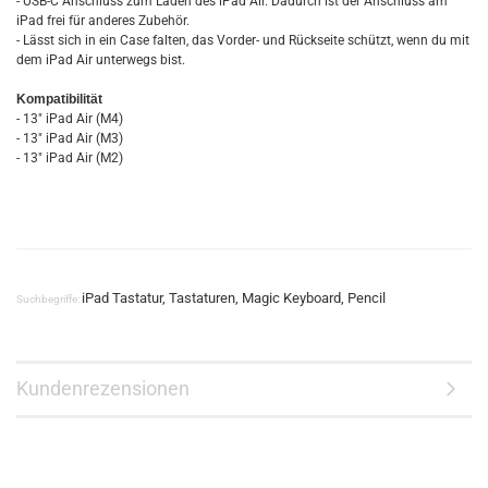
- USB-C Anschluss zum Laden des iPad Air. Dadurch ist der Anschluss am
iPad frei für anderes Zubehör.
- Lässt sich in ein Case falten, das Vorder- und Rückseite schützt, wenn du mit
dem iPad Air unterwegs bist.
Kompatibilität
- 13" iPad Air (M4)
- 13" iPad Air (M3)
- 13" iPad Air (M2)
iPad Tastatur, Tastaturen, Magic Keyboard, Pencil
Suchbegriffe:
Kundenrezensionen