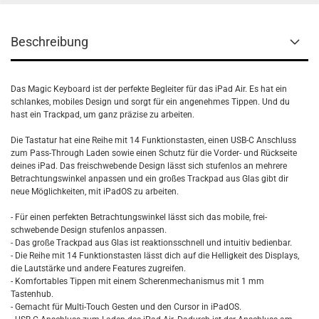
Beschreibung
Das Magic Keyboard ist der perfekte Begleiter für das iPad Air. Es hat ein
schlankes, mobiles Design und sorgt für ein angenehmes Tippen. Und du
hast ein Trackpad, um ganz präzise zu arbeiten.
Die Tastatur hat eine Reihe mit 14 Funktions­tasten, einen USB-C Anschluss
zum Pass-Through Laden sowie einen Schutz für die Vorder- und Rückseite
deines iPad. Das frei­schwebende Design lässt sich stufenlos an mehrere
Betrachtungs­winkel anpassen und ein großes Trackpad aus Glas gibt dir
neue Möglichkeiten, mit iPadOS zu arbeiten.
- Für einen perfekten Betrachtungs­winkel lässt sich das mobile, frei­
schwebende Design stufenlos anpassen.
- Das große Trackpad aus Glas ist reaktions­schnell und intuitiv bedienbar.
- Die Reihe mit 14 Funktions­tasten lässt dich auf die Helligkeit des Displays,
die Laut­stärke und andere Features zugreifen.
- Komfortables Tippen mit einem Scheren­mechanismus mit 1 mm
Tastenhub.
- Gemacht für Multi-Touch Gesten und den Cursor in iPadOS.