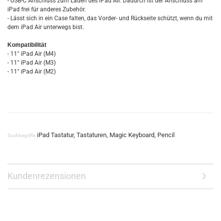
- USB-C Anschluss zum Laden des iPad Air. Dadurch ist der Anschluss am
iPad frei für anderes Zubehör.
- Lässt sich in ein Case falten, das Vorder- und Rückseite schützt, wenn du mit
dem iPad Air unterwegs bist.
Kompatibilität
- 11" iPad Air (M4)
- 11" iPad Air (M3)
- 11" iPad Air (M2)
iPad Tastatur, Tastaturen, Magic Keyboard, Pencil
Suchbegriffe:
Kundenrezensionen