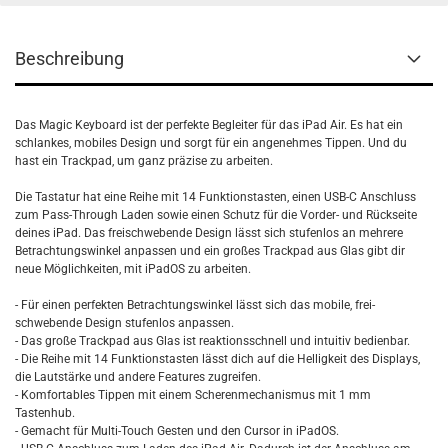
Beschreibung
Das Magic Keyboard ist der perfekte Begleiter für das iPad Air. Es hat ein
schlankes, mobiles Design und sorgt für ein angenehmes Tippen. Und du
hast ein Trackpad, um ganz präzise zu arbeiten.
Die Tastatur hat eine Reihe mit 14 Funktions­tasten, einen USB-C Anschluss
zum Pass-Through Laden sowie einen Schutz für die Vorder- und Rückseite
deines iPad. Das frei­schwebende Design lässt sich stufenlos an mehrere
Betrachtungs­winkel anpassen und ein großes Trackpad aus Glas gibt dir
neue Möglichkeiten, mit iPadOS zu arbeiten.
- Für einen perfekten Betrachtungs­winkel lässt sich das mobile, frei­
schwebende Design stufenlos anpassen.
- Das große Trackpad aus Glas ist reaktions­schnell und intuitiv bedienbar.
- Die Reihe mit 14 Funktions­tasten lässt dich auf die Helligkeit des Displays,
die Laut­stärke und andere Features zugreifen.
- Komfortables Tippen mit einem Scheren­mechanismus mit 1 mm
Tastenhub.
- Gemacht für Multi-Touch Gesten und den Cursor in iPadOS.