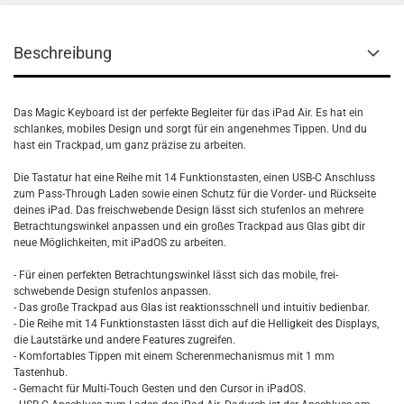
Beschreibung
Das Magic Keyboard ist der perfekte Begleiter für das iPad Air. Es hat ein
schlankes, mobiles Design und sorgt für ein angenehmes Tippen. Und du
hast ein Trackpad, um ganz präzise zu arbeiten.
Die Tastatur hat eine Reihe mit 14 Funktions­tasten, einen USB-C Anschluss
zum Pass-Through Laden sowie einen Schutz für die Vorder- und Rückseite
deines iPad. Das frei­schwebende Design lässt sich stufenlos an mehrere
Betrachtungs­winkel anpassen und ein großes Trackpad aus Glas gibt dir
neue Möglichkeiten, mit iPadOS zu arbeiten.
- Für einen perfekten Betrachtungs­winkel lässt sich das mobile, frei­
schwebende Design stufenlos anpassen.
- Das große Trackpad aus Glas ist reaktions­schnell und intuitiv bedienbar.
- Die Reihe mit 14 Funktions­tasten lässt dich auf die Helligkeit des Displays,
die Laut­stärke und andere Features zugreifen.
- Komfortables Tippen mit einem Scheren­mechanismus mit 1 mm
Tastenhub.
- Gemacht für Multi-Touch Gesten und den Cursor in iPadOS.