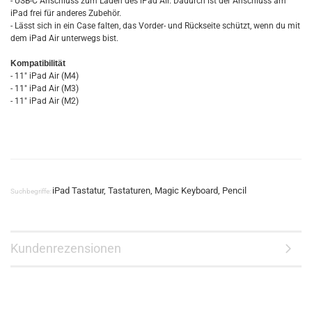
- USB-C Anschluss zum Laden des iPad Air. Dadurch ist der Anschluss am
iPad frei für anderes Zubehör.
- Lässt sich in ein Case falten, das Vorder- und Rückseite schützt, wenn du mit
dem iPad Air unterwegs bist.
Kompatibilität
- 11" iPad Air (M4)
- 11" iPad Air (M3)
- 11" iPad Air (M2)
iPad Tastatur, Tastaturen, Magic Keyboard, Pencil
Suchbegriffe:
Kundenrezensionen