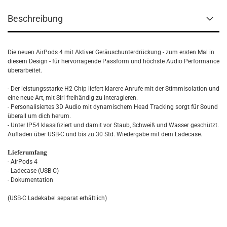
Beschreibung
Die neuen AirPods 4 mit Aktiver Geräusch­unter­drückung - zum ersten Mal in
diesem Design - für hervorragende Passform und höchste Audio Performance
überarbeitet.
- Der leistungsstarke H2 Chip liefert klarere Anrufe mit der Stimmisolation und
eine neue Art, mit Siri freihändig zu interagieren.
- Personalisiertes 3D Audio mit dynamischem Head Tracking sorgt für Sound
überall um dich herum.
- Unter IP54 klassi­fiziert und damit vor Staub, Schweiß und Wasser geschützt.
Aufladen über USB-C und bis zu 30 Std. Wiedergabe mit dem Ladecase.
Lieferumfang
- AirPods 4
- Ladecase (USB-C)
- Dokumentation
(USB-C Ladekabel separat erhältlich)